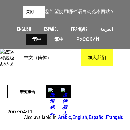
跳
至
您希望使用哪种语言浏览本网站？
关闭
内
容
ENGLISH
ESPAÑOL
FRANÇAIS
العربية
简中
繁中
РУССКИЙ
中文（简体）
加入我们
研究报告
2007/04/11
Also available in
Arabic
,
English
,
Español
,
Français