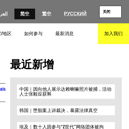
关闭
العرب
简中
繁中
РУССКИЙ
/地区
如何参与
最新消息
加入我们
SEARCH
最近新增
ais
中国｜因向他人展示达赖喇嘛照片被捕，活动
人士张毅应获释
韩国｜堕胎案上诉裁决，暴露法律真空
埃及｜数十人因参与“Z世代”网络团体被拘