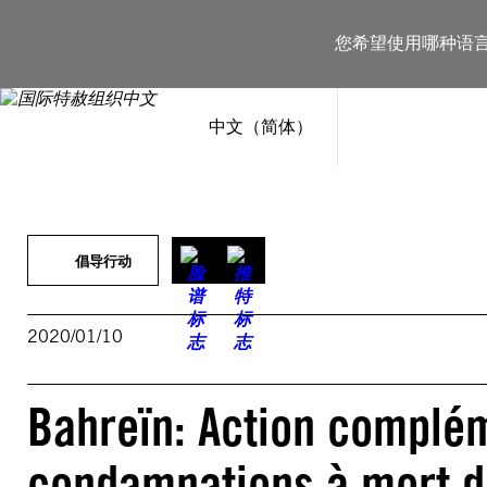
跳
至
您希望使用哪种语
内
容
中文（简体）
倡导行动
2020/01/10
Bahreïn: Action complé
condamnations à mort d