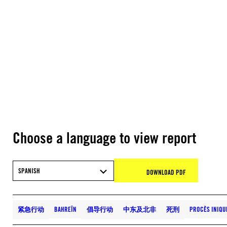
Choose a language to view report
SPANISH
DOWNLOAD PDF
紧急行动
BAHREÏN
倡导行动
中东及北非
死刑
PROCÈS INIQU