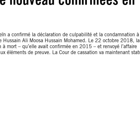
ïn a confirmé la déclaration de culpabilité et la condamnation à
de Hussain Ali Moosa Hussain Mohamed. Le 22 octobre 2018, la
à mort – qu’elle avait confirmée en 2015 – et renvoyé l’affaire
aux éléments de preuve. La Cour de cassation va maintenant stat