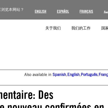
言浏览本网站？
ENGLISH
ESPAÑOL
FRANÇAIS
ية
关于我们
我们的工作
国家
Also available in
Spanish
,
English
,
Português
,
Franç
mentaire: Des
e nouveau confirmées en