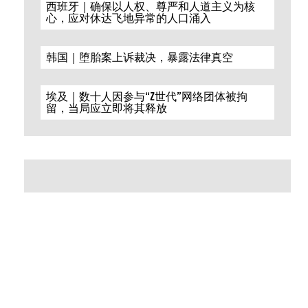
西班牙｜确保以人权、尊严和人道主义为核
心，应对休达飞地异常的人口涌入
韩国｜堕胎案上诉裁决，暴露法律真空
埃及｜数十人因参与“Z世代”网络团体被拘
留，当局应立即将其释放