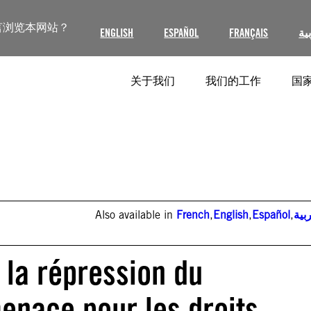
言浏览本网站？
ENGLISH
ESPAÑOL
FRANÇAIS
ية
关于我们
我们的工作
国家
Also available in
French
,
English
,
Español
,
بية
 la répression du
enace pour les droits