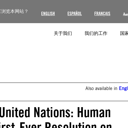
言浏览本网站？
ENGLISH
ESPAÑOL
FRANÇAIS
ية
关于我们
我们的工作
国家
Also available in
Engl
e United Nations: Human
irst-Ever Resolution on