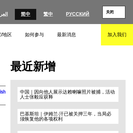
关闭
العرب
简中
繁中
РУССКИЙ
/地区
如何参与
最新消息
加入我们
SEARCH
最近新增
ish
中国｜因向他人展示达赖喇嘛照片被捕，活动
人士张毅应获释
巴基斯坦｜伊姆兰·汗已被关押三年，当局必
须恢复他的各项权利