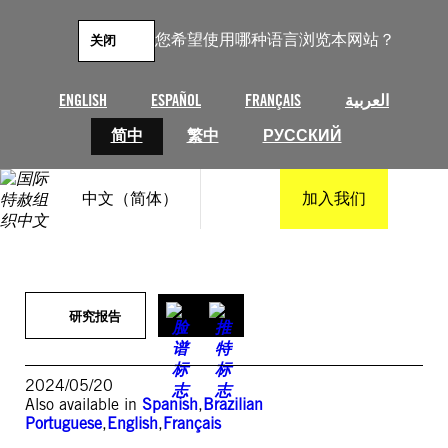
跳
至
您希望使用哪种语言浏览本网站？
关闭
内
容
ENGLISH
ESPAÑOL
FRANÇAIS
العربية
简中
繁中
РУССКИЙ
中文（简体）
加入我们
研究报告
2024/05/20
Also available in
Spanish
,
Brazilian
Portuguese
,
English
,
Français