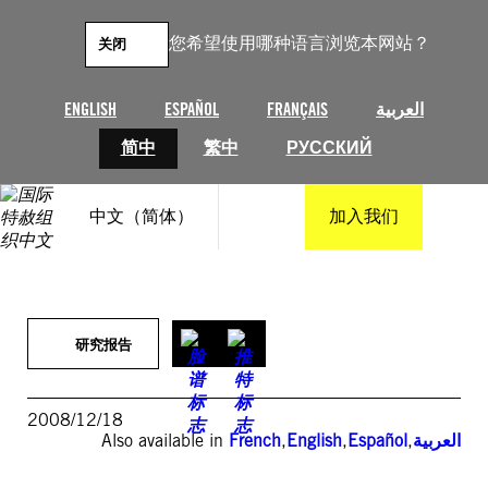
跳
至
您希望使用哪种语言浏览本网站？
关闭
内
容
ENGLISH
ESPAÑOL
FRANÇAIS
العربية
简中
繁中
РУССКИЙ
中文（简体）
加入我们
研究报告
2008/12/18
Also available in
French
,
English
,
Español
,
العربية