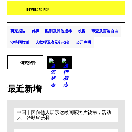
DOWNLOAD PDF
研究报告
羁押
酷刑及其他虐待
歧视
审查及言论自由
沙特阿拉伯
人权捍卫者及行动者
公开声明
研究报告
最近新增
中国｜因向他人展示达赖喇嘛照片被捕，活动
人士张毅应获释