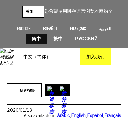
跳
至
您希望使用哪种语言浏览本网站？
关闭
内
容
ENGLISH
ESPAÑOL
FRANÇAIS
العربية
简中
繁中
РУССКИЙ
中文（简体）
加入我们
研究报告
2020/01/13
Also available in
Arabic
,
English
,
Español
,
Français