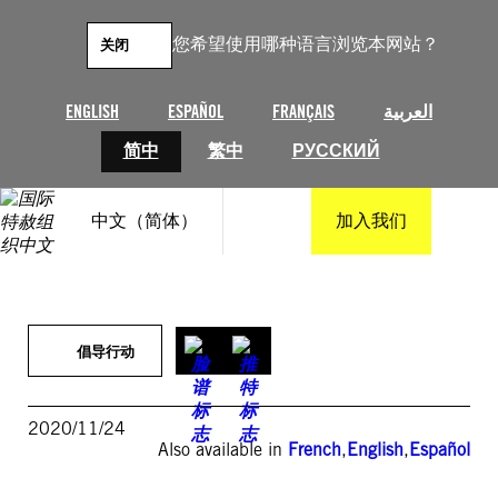
跳
至
您希望使用哪种语言浏览本网站？
关闭
内
容
ENGLISH
ESPAÑOL
FRANÇAIS
العربية
简中
繁中
РУССКИЙ
中文（简体）
加入我们
倡导行动
2020/11/24
Also available in
French
,
English
,
Español