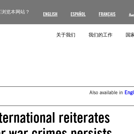
言浏览本网站？
ENGLISH
ESPAÑOL
FRANÇAIS
ية
关于我们
我们的工作
国家
Also available in
Engl
ernational reiterates
or war crimes persists