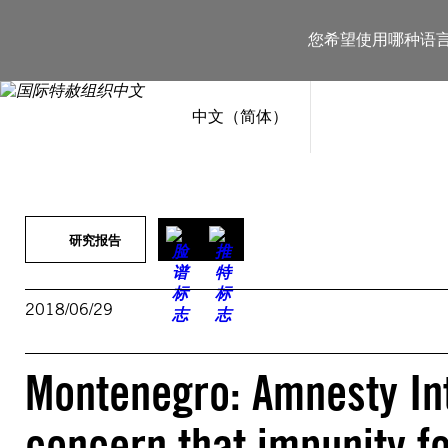
跳
至
您希望使用哪种语
内
容
中文（简体）
研究报告
2018/06/29
Montenegro: Amnesty Int
concern that impunity f