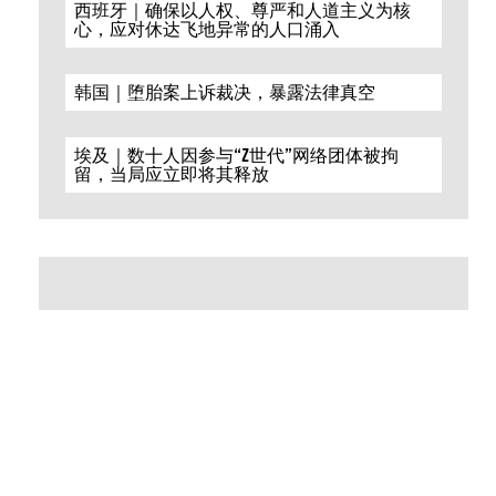
西班牙｜确保以人权、尊严和人道主义为核
心，应对休达飞地异常的人口涌入
韩国｜堕胎案上诉裁决，暴露法律真空
埃及｜数十人因参与“Z世代”网络团体被拘
留，当局应立即将其释放