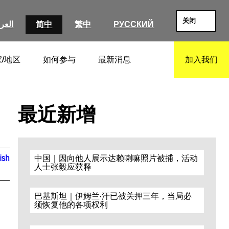
关闭
العرب
简中
繁中
РУССКИЙ
/地区
如何参与
最新消息
加入我们
SEARCH
最近新增
ish
中国｜因向他人展示达赖喇嘛照片被捕，活动
人士张毅应获释
巴基斯坦｜伊姆兰·汗已被关押三年，当局必
须恢复他的各项权利