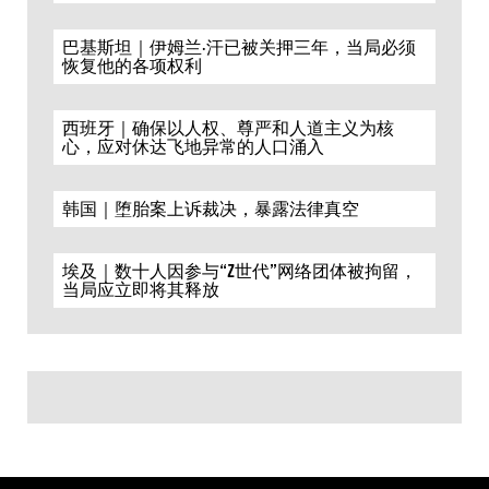
巴基斯坦｜伊姆兰·汗已被关押三年，当局必须
恢复他的各项权利
西班牙｜确保以人权、尊严和人道主义为核
心，应对休达飞地异常的人口涌入
韩国｜堕胎案上诉裁决，暴露法律真空
埃及｜数十人因参与“Z世代”网络团体被拘留，
当局应立即将其释放