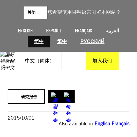
跳
至
您希望使用哪种语言浏览本网站？
关闭
内
容
ENGLISH
ESPAÑOL
FRANÇAIS
العربية
简中
繁中
РУССКИЙ
中文（简体）
加入我们
研究报告
2015/10/01
Also available in
English
,
Français