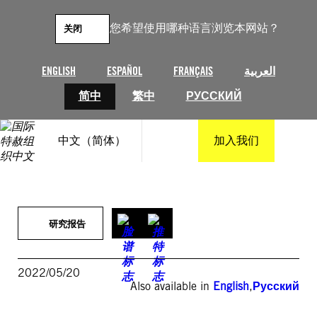
跳
至
您希望使用哪种语言浏览本网站？
关闭
内
容
ENGLISH
ESPAÑOL
FRANÇAIS
العربية
简中
繁中
РУССКИЙ
中文（简体）
加入我们
研究报告
2022/05/20
Also available in
English
,
Русский