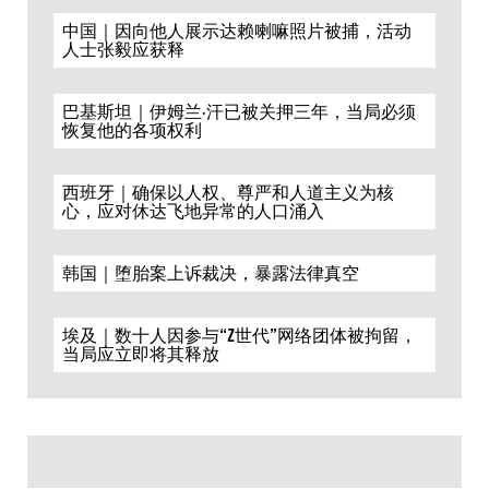
中国｜因向他人展示达赖喇嘛照片被捕，活动
人士张毅应获释
巴基斯坦｜伊姆兰·汗已被关押三年，当局必须
恢复他的各项权利
西班牙｜确保以人权、尊严和人道主义为核
心，应对休达飞地异常的人口涌入
韩国｜堕胎案上诉裁决，暴露法律真空
埃及｜数十人因参与“Z世代”网络团体被拘留，
当局应立即将其释放