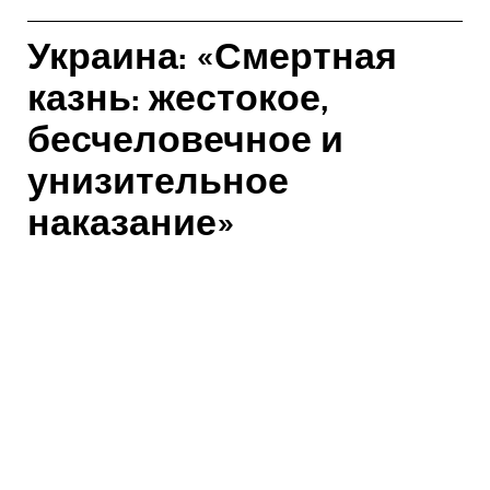
Украина: «Смертная
казнь: жестокое,
бесчеловечное и
унизительное
наказание»