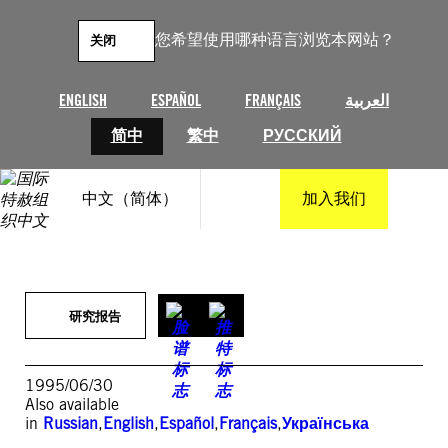
跳
至
您希望使用哪种语言浏览本网站？
关闭
内
容
ENGLISH
ESPAÑOL
FRANÇAIS
العربية
简中
繁中
РУССКИЙ
中文（简体）
加入我们
研究报告
1995/06/30
Also available
in
Russian
,
English
,
Español
,
Français
,
Українська