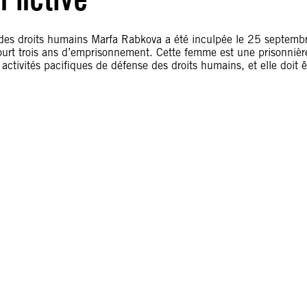
e des droits humains Marfa Rabkova a été inculpée le 25 septemb
court trois ans d’emprisonnement. Cette femme est une prisonnièr
activités pacifiques de défense des droits humains, et elle doit ê