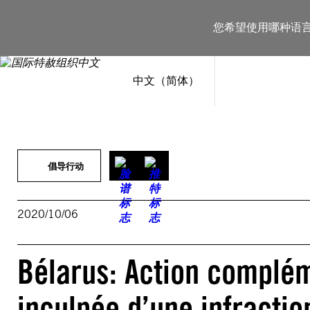
跳
至
您希望使用哪种语
内
容
中文（简体）
倡导行动
2020/10/06
Bélarus: Action complé
inculpée d’une infraction