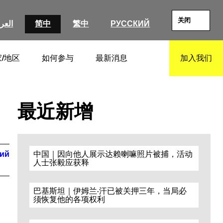
关闭
العرب
简中
繁中
РУССКИЙ
/地区
如何参与
最新消息
加入我们
SEARCH
最近新增
кий
中国｜因向他人展示达赖喇嘛照片被捕，活动
人士张毅应获释
巴基斯坦｜伊姆兰·汗已被关押三年，当局必
须恢复他的各项权利