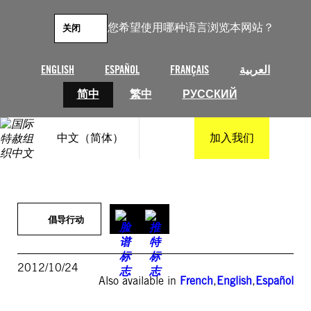
跳
至
您希望使用哪种语言浏览本网站？
关闭
内
容
ENGLISH
ESPAÑOL
FRANÇAIS
العربية
简中
繁中
РУССКИЙ
中文（简体）
加入我们
倡导行动
2012/10/24
Also available in
French
,
English
,
Español