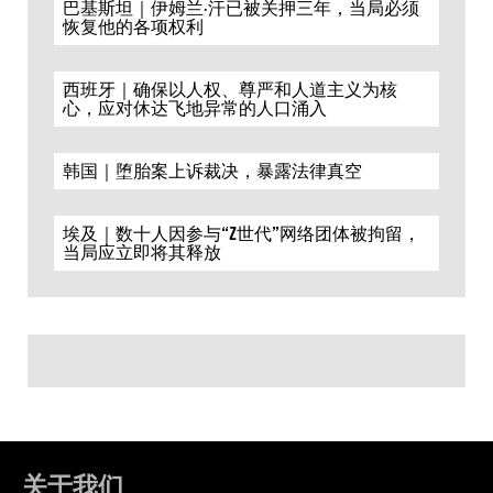
巴基斯坦｜伊姆兰·汗已被关押三年，当局必须
恢复他的各项权利
西班牙｜确保以人权、尊严和人道主义为核
心，应对休达飞地异常的人口涌入
韩国｜堕胎案上诉裁决，暴露法律真空
埃及｜数十人因参与“Z世代”网络团体被拘留，
当局应立即将其释放
关于我们