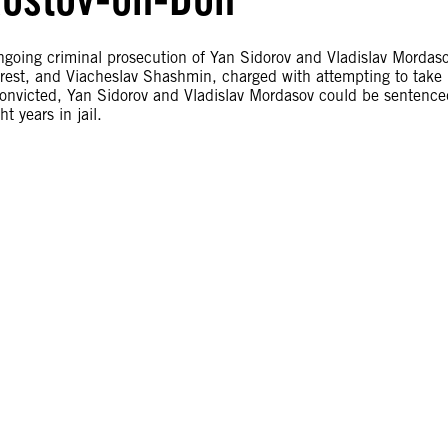
ngoing criminal prosecution of Yan Sidorov and Vladislav Mordas
unrest, and Viacheslav Shashmin, charged with attempting to take
f convicted, Yan Sidorov and Vladislav Mordasov could be sentenc
t years in jail.