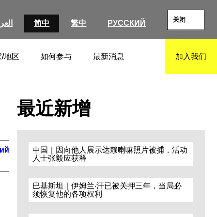
关闭
العرب
简中
繁中
РУССКИЙ
/地区
如何参与
最新消息
加入我们
SEARCH
最近新增
кий
中国｜因向他人展示达赖喇嘛照片被捕，活动
人士张毅应获释
巴基斯坦｜伊姆兰·汗已被关押三年，当局必
须恢复他的各项权利