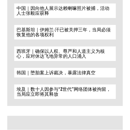
中国｜因向他人展示达赖喇嘛照片被捕，活动
人士张毅应获释
巴基斯坦｜伊姆兰·汗已被关押三年，当局必须
恢复他的各项权利
西班牙｜确保以人权、尊严和人道主义为核
心，应对休达飞地异常的人口涌入
韩国｜堕胎案上诉裁决，暴露法律真空
埃及｜数十人因参与“Z世代”网络团体被拘留，
当局应立即将其释放