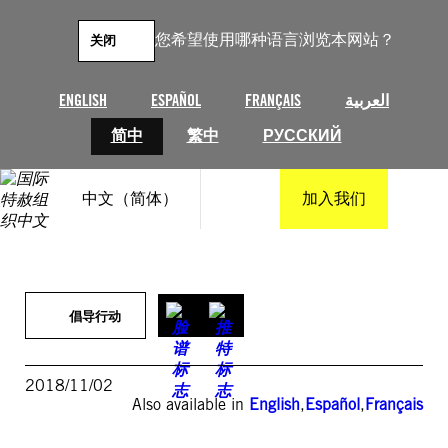
跳
至
您希望使用哪种语言浏览本网站？
关闭
内
容
ENGLISH
ESPAÑOL
FRANÇAIS
العربية
简中
繁中
РУССКИЙ
中文（简体）
加入我们
倡导行动
2018/11/02
Also available in
English
,
Español
,
Français