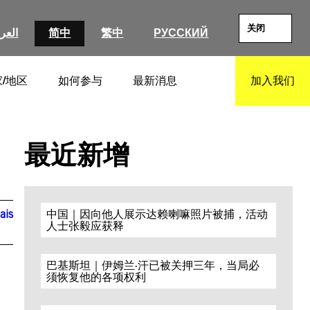
关闭
العرب
简中
繁中
РУССКИЙ
/地区
如何参与
最新消息
加入我们
SEARCH
最近新增
ais
中国｜因向他人展示达赖喇嘛照片被捕，活动
人士张毅应获释
巴基斯坦｜伊姆兰·汗已被关押三年，当局必
须恢复他的各项权利