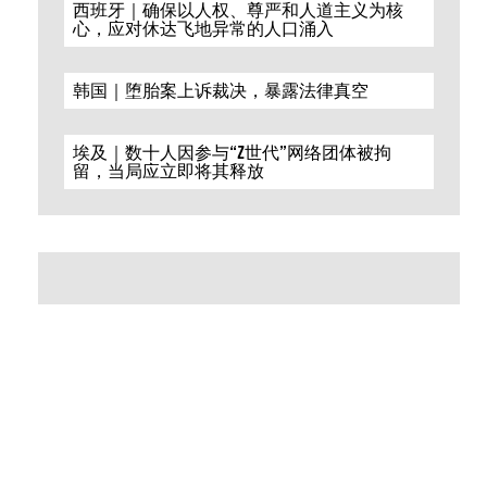
西班牙｜确保以人权、尊严和人道主义为核
心，应对休达飞地异常的人口涌入
韩国｜堕胎案上诉裁决，暴露法律真空
埃及｜数十人因参与“Z世代”网络团体被拘
留，当局应立即将其释放