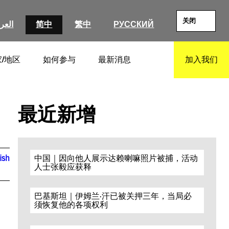
关闭
العرب
简中
繁中
РУССКИЙ
/地区
如何参与
最新消息
加入我们
SEARCH
最近新增
ish
中国｜因向他人展示达赖喇嘛照片被捕，活动
人士张毅应获释
巴基斯坦｜伊姆兰·汗已被关押三年，当局必
须恢复他的各项权利