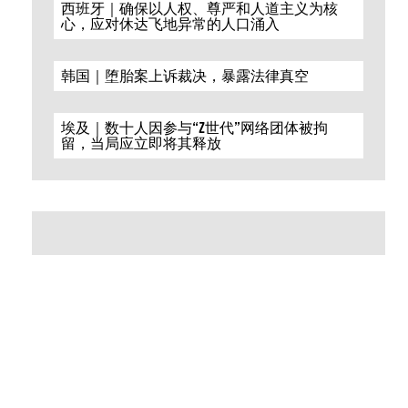
西班牙｜确保以人权、尊严和人道主义为核
心，应对休达飞地异常的人口涌入
韩国｜堕胎案上诉裁决，暴露法律真空
埃及｜数十人因参与“Z世代”网络团体被拘
留，当局应立即将其释放