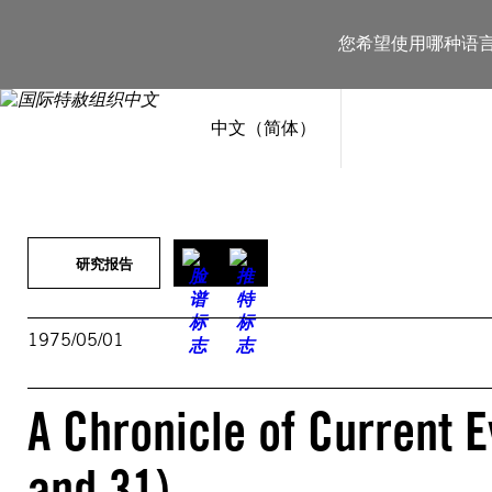
跳
至
您希望使用哪种语
内
容
中文（简体）
研究报告
1975/05/01
A Chronicle of Current E
and 31)