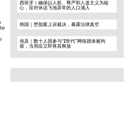
西班牙｜确保以人权、尊严和人道主义为核
心，应对休达飞地异常的人口涌入
n
韩国｜堕胎案上诉裁决，暴露法律真空
far
e
埃及｜数十人因参与“Z世代”网络团体被拘
留，当局应立即将其释放