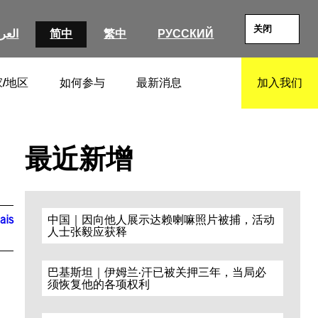
关闭
العرب
简中
繁中
РУССКИЙ
/地区
如何参与
最新消息
加入我们
SEARCH
最近新增
ais
中国｜因向他人展示达赖喇嘛照片被捕，活动
人士张毅应获释
巴基斯坦｜伊姆兰·汗已被关押三年，当局必
须恢复他的各项权利