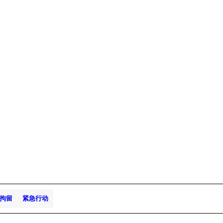
拘留
紧急行动