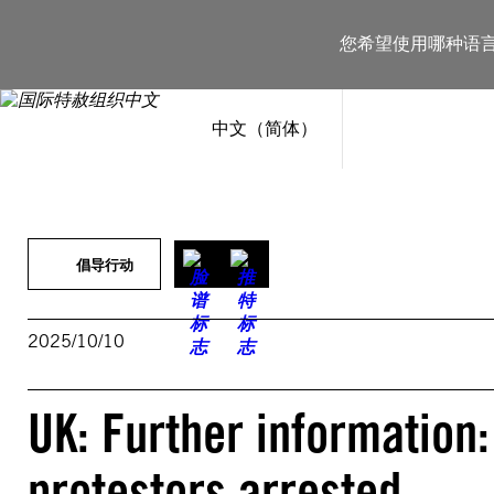
跳
至
您希望使用哪种语
内
容
中文（简体）
倡导行动
2025/10/10
UK: Further information
protestors arrested