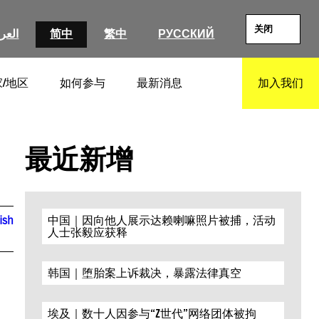
关闭
العرب
简中
繁中
РУССКИЙ
/地区
如何参与
最新消息
加入我们
SEARCH
最近新增
ish
中国｜因向他人展示达赖喇嘛照片被捕，活动
人士张毅应获释
韩国｜堕胎案上诉裁决，暴露法律真空
埃及｜数十人因参与“Z世代”网络团体被拘