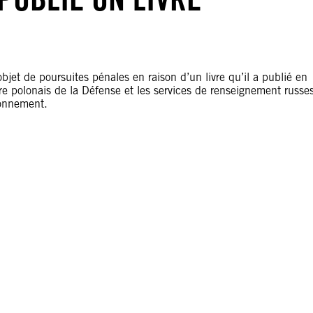
’objet de poursuites pénales en raison d’un livre qu’il a publié en
stre polonais de la Défense et les services de renseignement russe
sonnement.