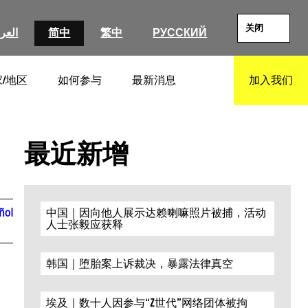
关闭
العرب
简中
繁中
РУССКИЙ
/地区
如何参与
最新消息
加入我们
SEARCH
最近新增
ñol
中国｜因向他人展示达赖喇嘛照片被捕，活动
人士张毅应获释
韩国｜堕胎案上诉裁决，暴露法律真空
埃及｜数十人因参与“Z世代”网络团体被拘