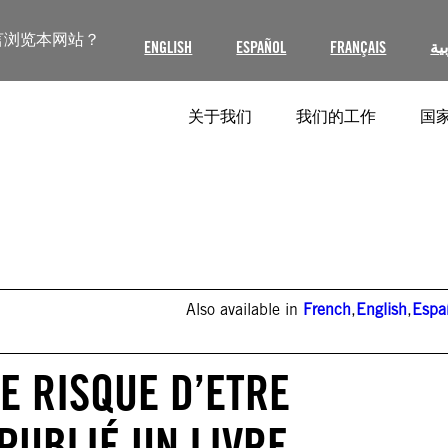
言浏览本网站？
ENGLISH
ESPAÑOL
FRANÇAIS
ية
关于我们
我们的工作
国家
Also available in
French
,
English
,
Espa
TE RISQUE D’ETRE
PUBLIÉ UN LIVRE