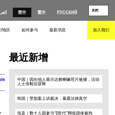
关闭
العرب
简中
繁中
РУССКИЙ
/地区
如何参与
最新消息
加入我们
SEARCH
最近新增
ais
中国｜因向他人展示达赖喇嘛照片被捕，活动
人士张毅应获释
韩国｜堕胎案上诉裁决，暴露法律真空
t
埃及｜数十人因参与“Z世代”网络团体被拘