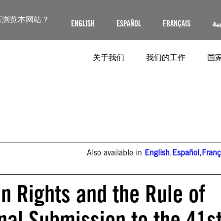
言浏览本网站？
ENGLISH
ESPAÑOL
FRANÇAIS
ية
关于我们
我们的工作
国家
Also available in
English
,
Español
,
Franç
n Rights and the Rule of
nal Submission to the 41s