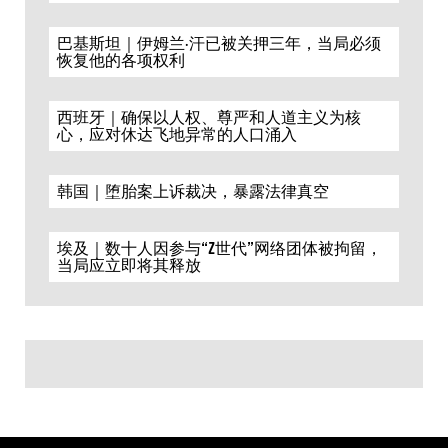
巴基斯坦｜伊姆兰·汗已被关押三年，当局必须
恢复他的各项权利
西班牙｜确保以人权、尊严和人道主义为核
心，应对休达飞地异常的人口涌入
韩国｜堕胎案上诉裁决，暴露法律真空
埃及｜数十人因参与“Z世代”网络团体被拘留，
当局应立即将其释放