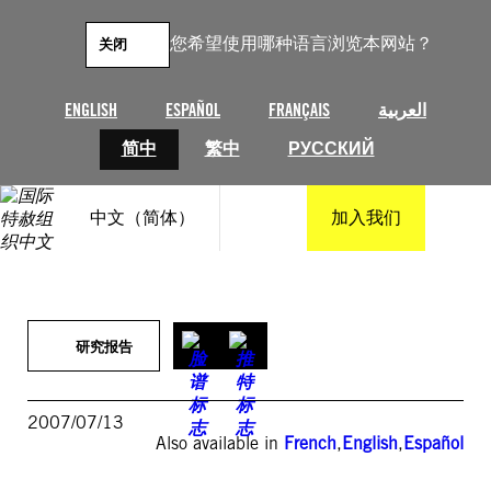
跳
至
您希望使用哪种语言浏览本网站？
关闭
内
容
ENGLISH
ESPAÑOL
FRANÇAIS
العربية
简中
繁中
РУССКИЙ
中文（简体）
加入我们
研究报告
2007/07/13
Also available in
French
,
English
,
Español