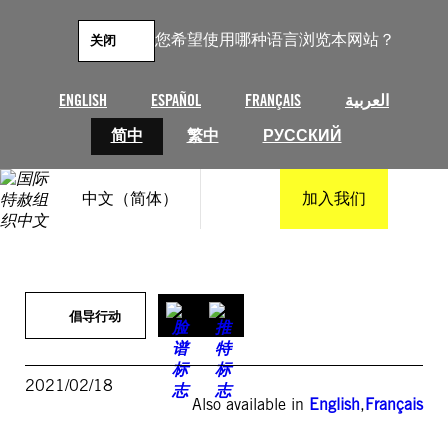
跳
至
您希望使用哪种语言浏览本网站？
关闭
内
容
ENGLISH
ESPAÑOL
FRANÇAIS
العربية
简中
繁中
РУССКИЙ
中文（简体）
加入我们
倡导行动
2021/02/18
Also available in
English
,
Français