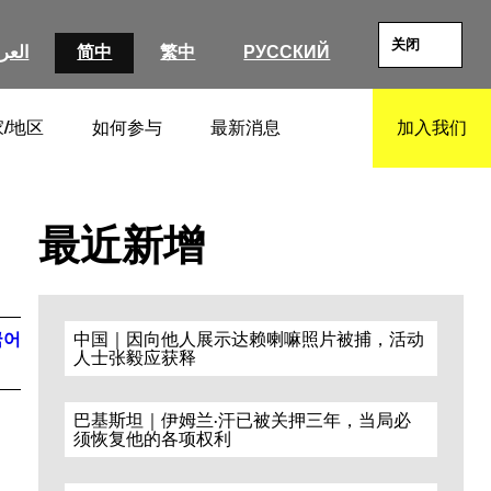
关闭
العرب
简中
繁中
РУССКИЙ
/地区
如何参与
最新消息
加入我们
SEARCH
最近新增
국어
中国｜因向他人展示达赖喇嘛照片被捕，活动
人士张毅应获释
巴基斯坦｜伊姆兰·汗已被关押三年，当局必
须恢复他的各项权利