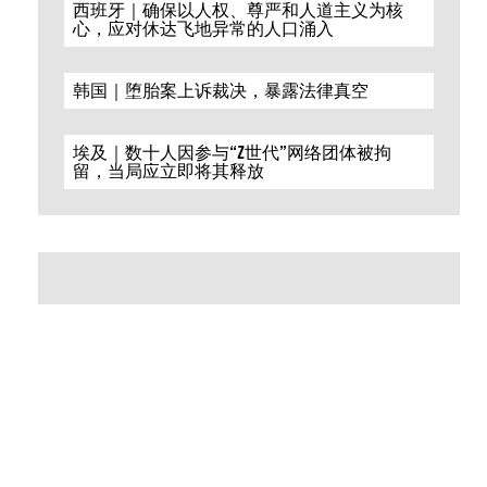
西班牙｜确保以人权、尊严和人道主义为核
心，应对休达飞地异常的人口涌入
韩国｜堕胎案上诉裁决，暴露法律真空
埃及｜数十人因参与“Z世代”网络团体被拘
留，当局应立即将其释放