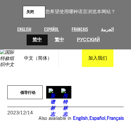
跳
至
您希望使用哪种语言浏览本网站？
关闭
内
容
ENGLISH
ESPAÑOL
FRANÇAIS
العربية
简中
繁中
РУССКИЙ
中文（简体）
加入我们
倡导行动
2023/12/14
Also available in
English
,
Español
,
Français