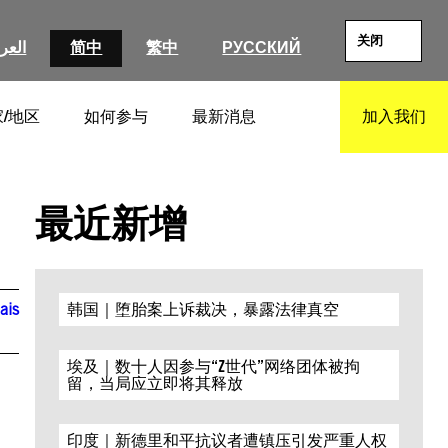
关闭
العرب
简中
繁中
РУССКИЙ
/地区
如何参与
最新消息
加入我们
SEARCH
最近新增
ais
韩国｜堕胎案上诉裁决，暴露法律真空
埃及｜数十人因参与“Z世代”网络团体被拘
留，当局应立即将其释放
印度｜新德里和平抗议者遭镇压引发严重人权