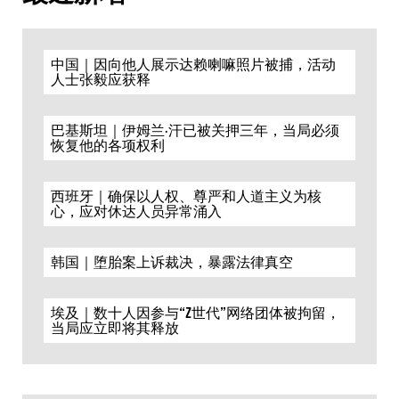
中国｜因向他人展示达赖喇嘛照片被捕，活动
人士张毅应获释
巴基斯坦｜伊姆兰·汗已被关押三年，当局必须
恢复他的各项权利
西班牙｜确保以人权、尊严和人道主义为核
心，应对休达人员异常涌入
韩国｜堕胎案上诉裁决，暴露法律真空
埃及｜数十人因参与“Z世代”网络团体被拘留，
当局应立即将其释放