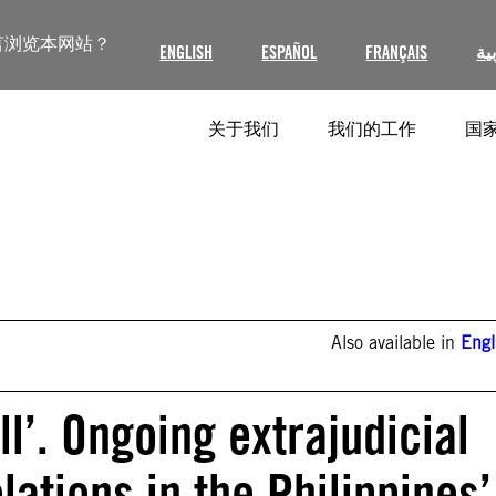
言浏览本网站？
ENGLISH
ESPAÑOL
FRANÇAIS
ية
关于我们
我们的工作
国家
Also available in
Engl
ill’. Ongoing extrajudicial
lations in the Philippines’