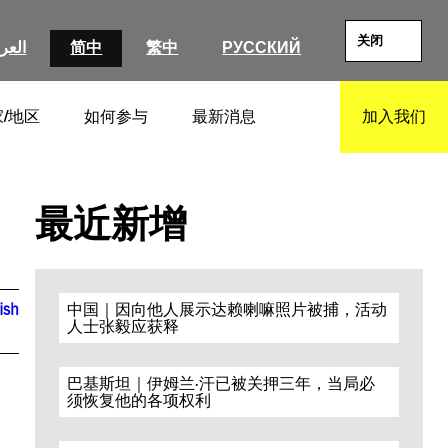
关闭
العرب
简中
繁中
РУССКИЙ
/地区
如何参与
最新消息
加入我们
SEARCH
最近新增
ish
中国｜因向他人展示达赖喇嘛照片被捕，活动
人士张毅应获释
巴基斯坦｜伊姆兰·汗已被关押三年，当局必
须恢复他的各项权利