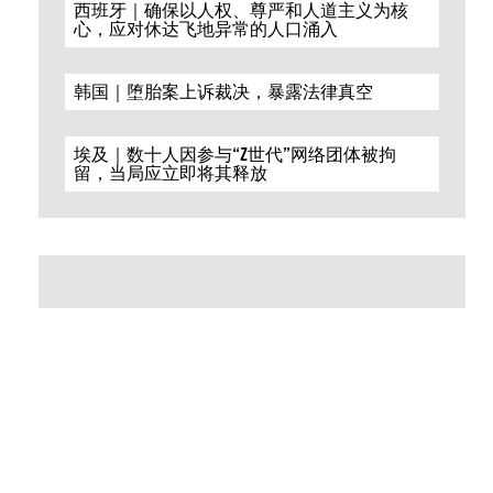
西班牙｜确保以人权、尊严和人道主义为核
心，应对休达飞地异常的人口涌入
韩国｜堕胎案上诉裁决，暴露法律真空
埃及｜数十人因参与“Z世代”网络团体被拘
留，当局应立即将其释放