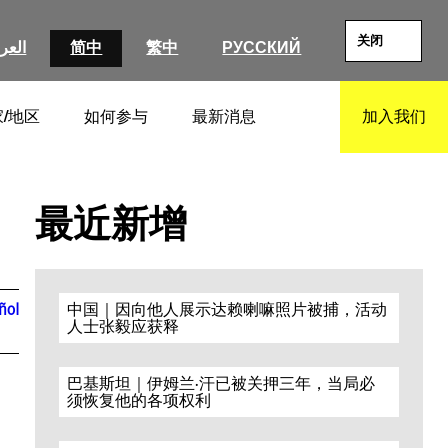
关闭
العرب
简中
繁中
РУССКИЙ
/地区
如何参与
最新消息
加入我们
SEARCH
最近新增
ñol
中国｜因向他人展示达赖喇嘛照片被捕，活动
人士张毅应获释
巴基斯坦｜伊姆兰·汗已被关押三年，当局必
须恢复他的各项权利