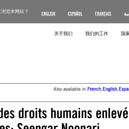
言浏览本网站？
ENGLISH
ESPAÑOL
FRANÇAIS
ية
关于我们
我们的工作
国家
Also available in
French
,
English
,
Espa
des droits humains enlevé
les: Seengar Noonari