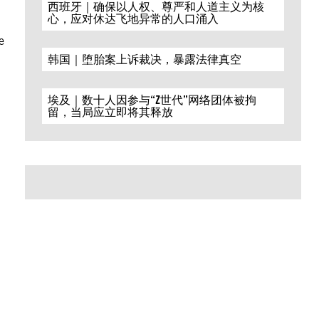
西班牙｜确保以人权、尊严和人道主义为核
心，应对休达飞地异常的人口涌入
e
韩国｜堕胎案上诉裁决，暴露法律真空
埃及｜数十人因参与“Z世代”网络团体被拘
留，当局应立即将其释放