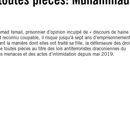
ad Ismail, prisonnier d’opinion inculpé de « discours de haine
est reconnu coupable, il risque jusqu’à sept ans d’emprisonnement
t la manière dont elles ont traité sa fille, la défenseure des droi
e toutes pièces au titre des lois antiterroristes draconiennes du
 des menaces et des actes d’intimidation depuis mai 2019.