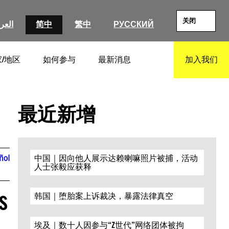
关闭
العرب
简中
繁中
РУССКИЙ
/地区
如何参与
最新消息
加入我们
SEARCH
最近新增
ñol
中国｜因向他人展示达赖喇嘛照片被捕，活动
人士张毅应获释
s
韩国｜堕胎案上诉裁决，暴露法律真空
埃及｜数十人因参与“Z世代”网络团体被拘