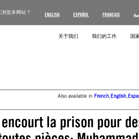
言浏览本网站？
ENGLISH
ESPAÑOL
FRANÇAIS
ية
关于我们
我们的工作
国家
Also available in
French
,
English
,
Espa
 encourt la prison pour de
 toutes pièces: Muhammad