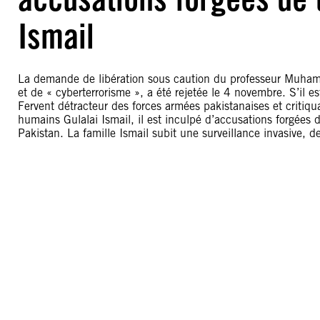
Ismail
La demande de libération sous caution du professeur Muhamm
et de « cyberterrorisme », a été rejetée le 4 novembre. S’il 
Fervent détracteur des forces armées pakistanaises et critiquan
humains Gulalai Ismail, il est inculpé d’accusations forgées d
Pakistan. La famille Ismail subit une surveillance invasive,