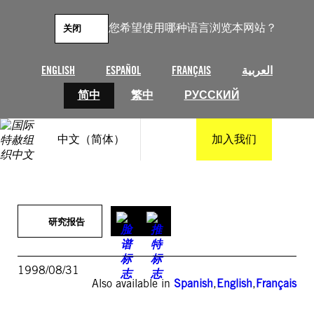
跳
至
您希望使用哪种语言浏览本网站？
关闭
内
容
ENGLISH
ESPAÑOL
FRANÇAIS
العربية
简中
繁中
РУССКИЙ
中文（简体）
加入我们
研究报告
1998/08/31
Also available in
Spanish
,
English
,
Français