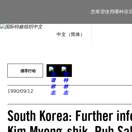
跳
至
您希望使用哪种语
内
容
中文（简体）
倡导行动
1990/09/12
South Korea: Further in
Kim Myong-shik, Puh Sah