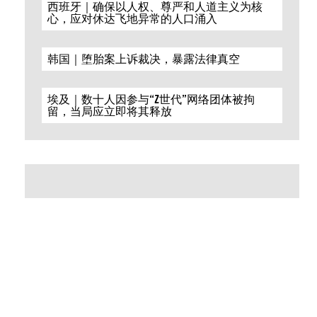
西班牙｜确保以人权、尊严和人道主义为核
心，应对休达飞地异常的人口涌入
韩国｜堕胎案上诉裁决，暴露法律真空
埃及｜数十人因参与“Z世代”网络团体被拘
留，当局应立即将其释放