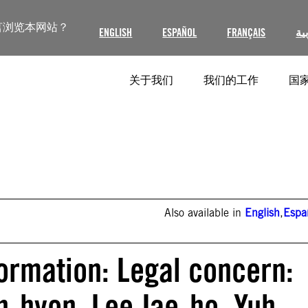
言浏览本网站？
ENGLISH
ESPAÑOL
FRANÇAIS
ية
关于我们
我们的工作
国家
Also available in
English
,
Espa
formation: Legal concern:
-hyon, Lee Jae-ho, Yuh