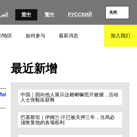
关闭
العرب
简中
繁中
РУССКИЙ
/地区
如何参与
最新消息
加入我们
SEARCH
最近新增
ñol
中国｜因向他人展示达赖喇嘛照片被捕，活动
人士张毅应获释
巴基斯坦｜伊姆兰·汗已被关押三年，当局必
须恢复他的各项权利