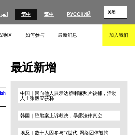
关闭
العرب
简中
繁中
РУССКИЙ
/地区
如何参与
最新消息
加入我们
SEARCH
最近新增
ish
中国｜因向他人展示达赖喇嘛照片被捕，活动
人士张毅应获释
韩国｜堕胎案上诉裁决，暴露法律真空
埃及｜数十人因参与“Z世代”网络团体被拘