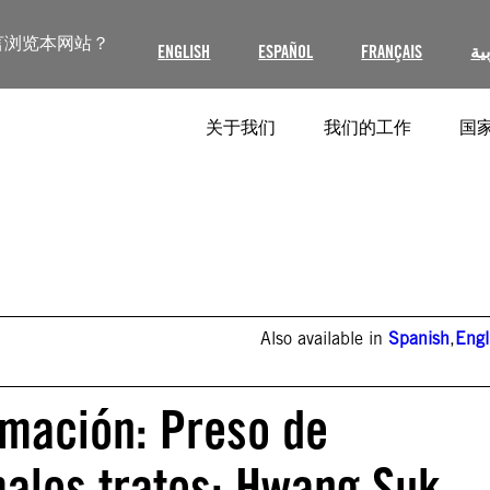
言浏览本网站？
ENGLISH
ESPAÑOL
FRANÇAIS
ية
关于我们
我们的工作
国家
Also available in
Spanish
,
Engl
rmación: Preso de
alos tratos: Hwang Suk-