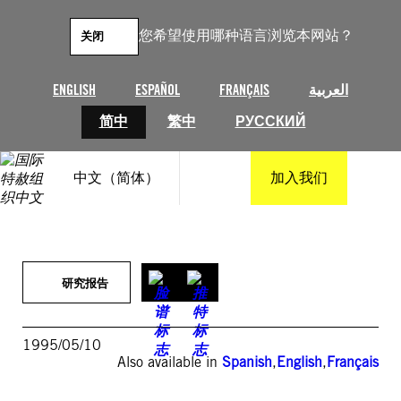
跳
至
您希望使用哪种语言浏览本网站？
关闭
内
容
ENGLISH
ESPAÑOL
FRANÇAIS
العربية
简中
繁中
РУССКИЙ
中文（简体）
加入我们
研究报告
1995/05/10
Also available in
Spanish
,
English
,
Français