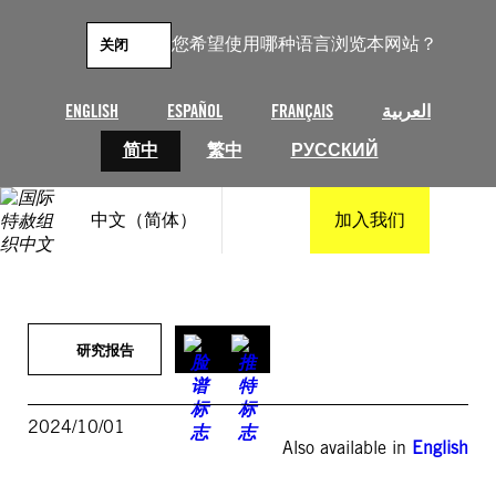
跳
至
您希望使用哪种语言浏览本网站？
关闭
内
容
ENGLISH
ESPAÑOL
FRANÇAIS
العربية
简中
繁中
РУССКИЙ
中文（简体）
加入我们
研究报告
2024/10/01
Also available in
English