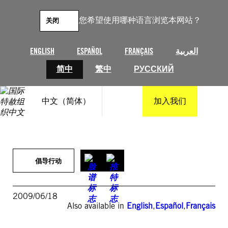
跳
至
您希望使用哪种语言浏览本网站？
关闭
内
容
ENGLISH
ESPAÑOL
FRANÇAIS
العربية
简中
繁中
РУССКИЙ
中文（简体）
加入我们
倡导行动
2009/06/18
Also available in
English
,
Español
,
Français