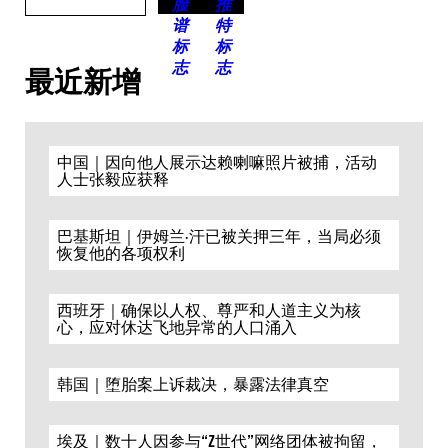
最近新增
中国｜因向他人展示达赖喇嘛照片被捕，活动
人士张毅应获释
巴基斯坦｜伊姆兰·汗已被关押三年，当局必须
恢复他的各项权利
西班牙｜确保以人权、尊严和人道主义为核
心，应对休达飞地异常的人口涌入
韩国｜堕胎案上诉裁决，暴露法律真空
埃及｜数十人因参与“Z世代”网络团体被拘留，