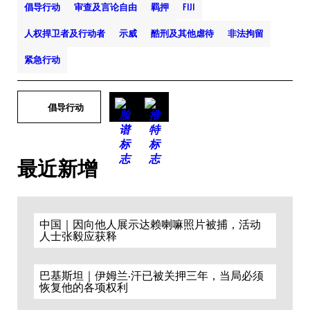
倡导行动
审查及言论自由
羁押
FIJI
人权捍卫者及行动者
示威
酷刑及其他虐待
非法拘留
紧急行动
倡导行动
最近新增
中国｜因向他人展示达赖喇嘛照片被捕，活动
人士张毅应获释
巴基斯坦｜伊姆兰·汗已被关押三年，当局必须
恢复他的各项权利