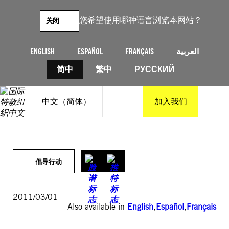
跳
至
您希望使用哪种语言浏览本网站？
关闭
内
容
ENGLISH
ESPAÑOL
FRANÇAIS
العربية
简中
繁中
РУССКИЙ
中文（简体）
加入我们
倡导行动
2011/03/01
Also available in
English
,
Español
,
Français