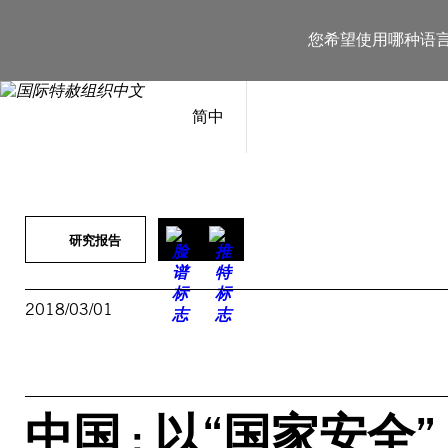
跳
至
您希望使用哪种语
内
容
简中
研究报告
2018/03/01
中国 : 以“国家安全”