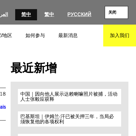
关闭
العرب
简中
繁中
РУССКИЙ
/地区
如何参与
最新消息
加入我们
SEARCH
最近新增
018
中国｜因向他人展示达赖喇嘛照片被捕，活动
人士张毅应获释
ais
巴基斯坦｜伊姆兰·汗已被关押三年，当局必
须恢复他的各项权利