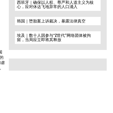
西班牙｜确保以人权、尊严和人道主义为核
心，应对休达飞地异常的人口涌入
韩国｜堕胎案上诉裁决，暴露法律真空
埃及｜数十人因参与“Z世代”网络团体被拘
留，当局应立即将其释放
国
的
和虐
。