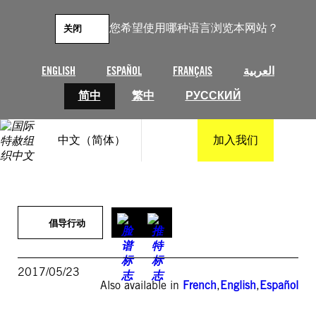
跳
至
您希望使用哪种语言浏览本网站？
关闭
内
容
ENGLISH
ESPAÑOL
FRANÇAIS
العربية
简中
繁中
РУССКИЙ
中文（简体）
加入我们
倡导行动
2017/05/23
Also available in
French
,
English
,
Español