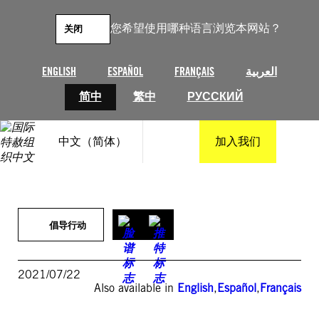
跳
至
您希望使用哪种语言浏览本网站？
关闭
内
容
ENGLISH
ESPAÑOL
FRANÇAIS
العربية
简中
繁中
РУССКИЙ
中文（简体）
加入我们
倡导行动
2021/07/22
Also available in
English
,
Español
,
Français