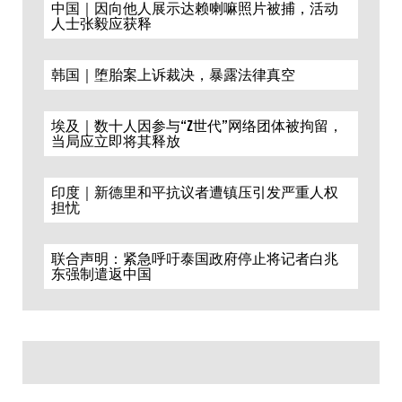
中国｜因向他人展示达赖喇嘛照片被捕，活动
人士张毅应获释
韩国｜堕胎案上诉裁决，暴露法律真空
埃及｜数十人因参与“Z世代”网络团体被拘留，
当局应立即将其释放
印度｜新德里和平抗议者遭镇压引发严重人权
担忧
联合声明：紧急呼吁泰国政府停止将记者白兆
东强制遣返中国