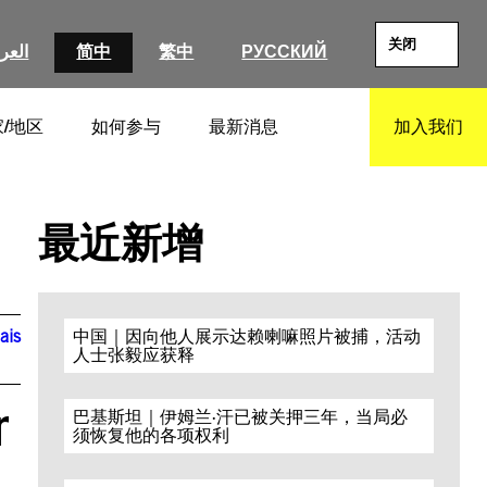
关闭
العرب
简中
繁中
РУССКИЙ
/地区
如何参与
最新消息
加入我们
SEARCH
最近新增
ais
中国｜因向他人展示达赖喇嘛照片被捕，活动
人士张毅应获释
r
巴基斯坦｜伊姆兰·汗已被关押三年，当局必
须恢复他的各项权利