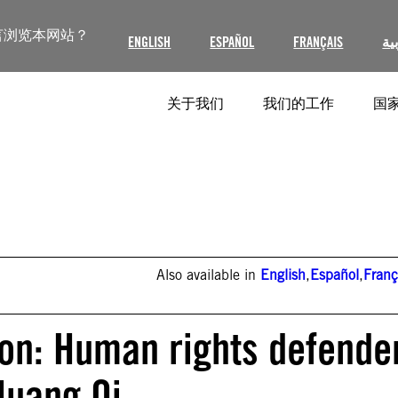
言浏览本网站？
ENGLISH
ESPAÑOL
FRANÇAIS
ية
关于我们
我们的工作
国家
Also available in
English
,
Español
,
Franç
ion: Human rights defende
Huang Qi