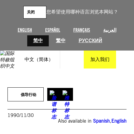
跳
至
您希望使用哪种语言浏览本网站？
关闭
内
容
ENGLISH
ESPAÑOL
FRANÇAIS
العربية
简中
繁中
РУССКИЙ
中文（简体）
加入我们
倡导行动
1990/11/30
Also available in
Spanish
,
English