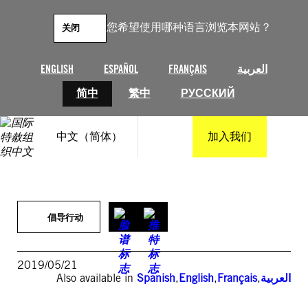
跳
至
您希望使用哪种语言浏览本网站？
关闭
内
容
ENGLISH
ESPAÑOL
FRANÇAIS
العربية
简中
繁中
РУССКИЙ
中文（简体）
加入我们
倡导行动
2019/05/21
Also available in
Spanish
,
English
,
Français
,
العربية