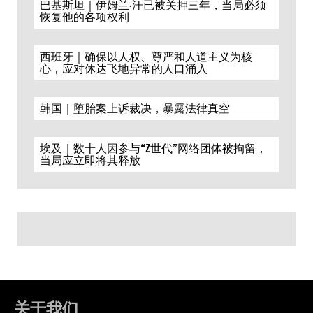
巴基斯坦｜伊姆兰·汗已被关押三年，当局必须
恢复他的各项权利
西班牙｜确保以人权、尊严和人道主义为核
心，应对休达飞地异常的人口涌入
韩国｜堕胎案上诉裁决，暴露法律真空
埃及｜数十人因参与“Z世代”网络团体被拘留，
当局应立即将其释放
关于我们