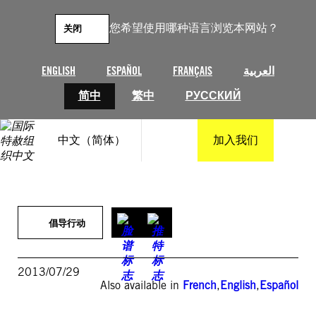
跳
至
您希望使用哪种语言浏览本网站？
关闭
内
容
ENGLISH
ESPAÑOL
FRANÇAIS
العربية
简中
繁中
РУССКИЙ
中文（简体）
加入我们
倡导行动
2013/07/29
Also available in
French
,
English
,
Español