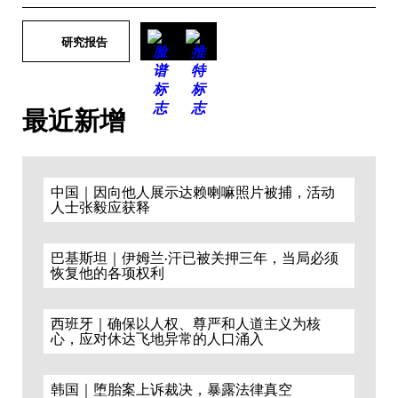
研究报告
最近新增
中国｜因向他人展示达赖喇嘛照片被捕，活动
人士张毅应获释
巴基斯坦｜伊姆兰·汗已被关押三年，当局必须
恢复他的各项权利
西班牙｜确保以人权、尊严和人道主义为核
心，应对休达飞地异常的人口涌入
韩国｜堕胎案上诉裁决，暴露法律真空