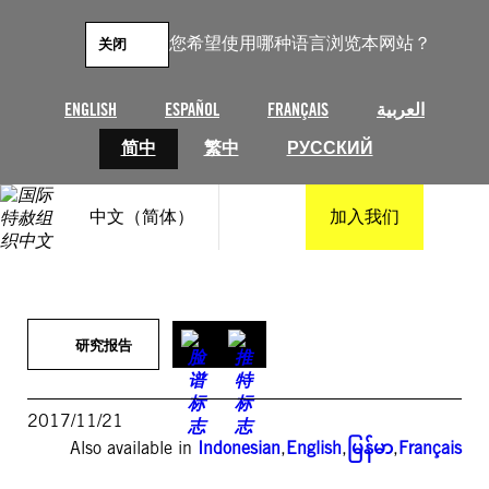
跳
至
您希望使用哪种语言浏览本网站？
关闭
内
容
ENGLISH
ESPAÑOL
FRANÇAIS
العربية
简中
繁中
РУССКИЙ
中文（简体）
加入我们
研究报告
2017/11/21
Also available in
Indonesian
,
English
,
မြန်မာ
,
Français