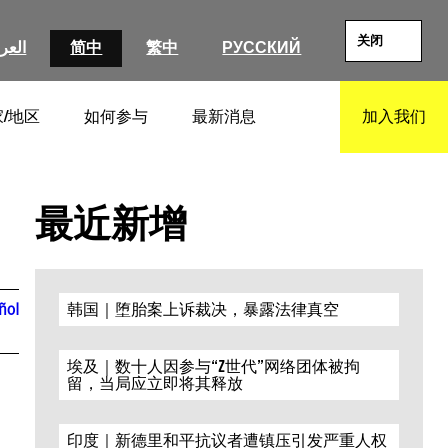
关闭
العرب
简中
繁中
РУССКИЙ
/地区
如何参与
最新消息
加入我们
SEARCH
最近新增
ñol
韩国｜堕胎案上诉裁决，暴露法律真空
埃及｜数十人因参与“Z世代”网络团体被拘
留，当局应立即将其释放
印度｜新德里和平抗议者遭镇压引发严重人权