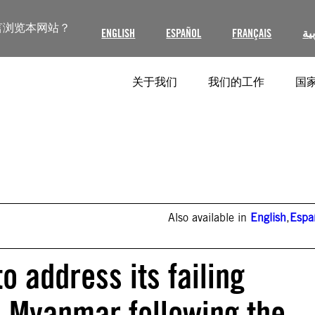
言浏览本网站？
ENGLISH
ESPAÑOL
FRANÇAIS
ية
关于我们
我们的工作
国家
Also available in
English
,
Espa
 address its failing
in Myanmar following the