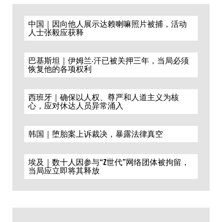
中国｜因向他人展示达赖喇嘛照片被捕，活动
人士张毅应获释
巴基斯坦｜伊姆兰·汗已被关押三年，当局必须
恢复他的各项权利
西班牙｜确保以人权、尊严和人道主义为核
心，应对休达人员异常涌入
韩国｜堕胎案上诉裁决，暴露法律真空
埃及｜数十人因参与“Z世代”网络团体被拘留，
当局应立即将其释放