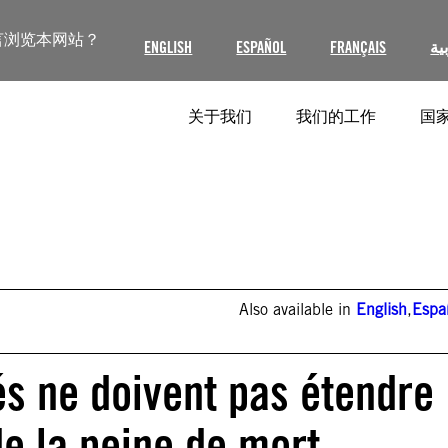
言浏览本网站？
ENGLISH
ESPAÑOL
FRANÇAIS
ية
关于我们
我们的工作
国家
Also available in
English
,
Espa
és ne doivent pas étendre
de la peine de mort