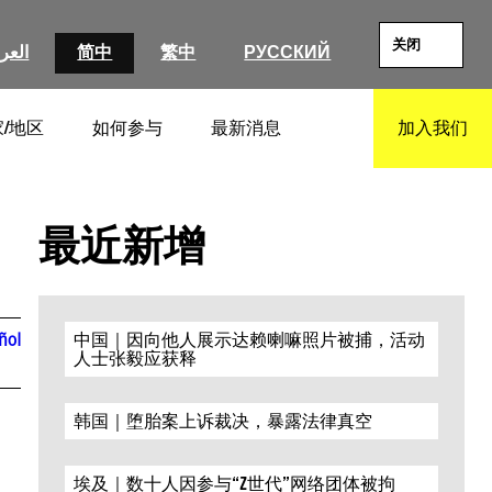
关闭
العرب
简中
繁中
РУССКИЙ
/地区
如何参与
最新消息
加入我们
SEARCH
最近新增
ñol
中国｜因向他人展示达赖喇嘛照片被捕，活动
人士张毅应获释
韩国｜堕胎案上诉裁决，暴露法律真空
埃及｜数十人因参与“Z世代”网络团体被拘