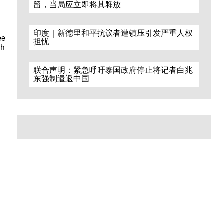
留，当局应立即将其释放
印度｜新德里和平抗议者遭镇压引发严重人权
ée
担忧
sh
联合声明：紧急呼吁泰国政府停止将记者白兆
东强制遣返中国